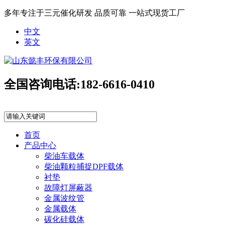
多年专注于三元催化研发 品质可靠 一站式现货工厂
中文
英文
全国咨询电话:
182-6616-0410
首页
产品中心
柴油车载体
柴油颗粒捕捉DPF载体
衬垫
故障灯屏蔽器
金属波纹管
金属载体
碳化硅载体