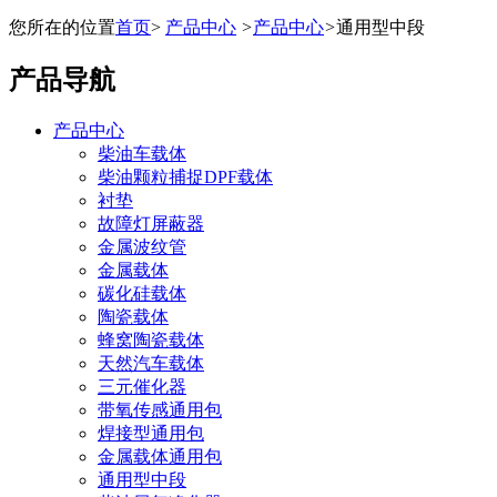
您所在的位置
首页
>
产品中心
>
产品中心
>
通用型中段
产品导航
产品中心
柴油车载体
柴油颗粒捕捉DPF载体
衬垫
故障灯屏蔽器
金属波纹管
金属载体
碳化硅载体
陶瓷载体
蜂窝陶瓷载体
天然汽车载体
三元催化器
带氧传感通用包
焊接型通用包
金属载体通用包
通用型中段