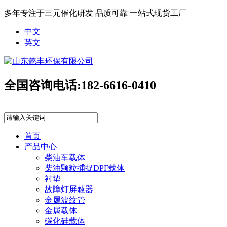
多年专注于三元催化研发 品质可靠 一站式现货工厂
中文
英文
全国咨询电话:
182-6616-0410
首页
产品中心
柴油车载体
柴油颗粒捕捉DPF载体
衬垫
故障灯屏蔽器
金属波纹管
金属载体
碳化硅载体