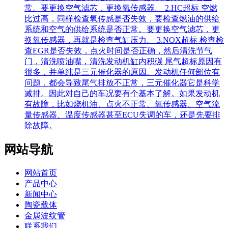
常。要更换空气滤芯，更换氧传感器。 2.HC超标 空燃
比过高，同样检查氧传感是否失效，要检查燃油的供给
系统和空气的供给系统是否正常。要更换空气滤芯，更
换氧传感器，再就是检查气缸压力。 3.NOX超标 检查检
查EGR是否失效，点火时间是否正确，然后清洗节气
门，清洗喷油嘴，清洗发动机缸内积碳 尾气超标原因有
很多，并单纯是三元催化器的原因。发动机任何部位有
问题，都会导致尾气排放不正常，三元催化器它是科学
减排。因此对自己的车况要有个基本了解。如果发动机
有故障，比如烧机油、点火不正常、氧传感器、空气流
量传感器、温度传感器甚至ECU失调的车，还是先要排
除故障。
网站导航
网站首页
产品中心
新闻中心
陶瓷载体
金属波纹管
联系我们