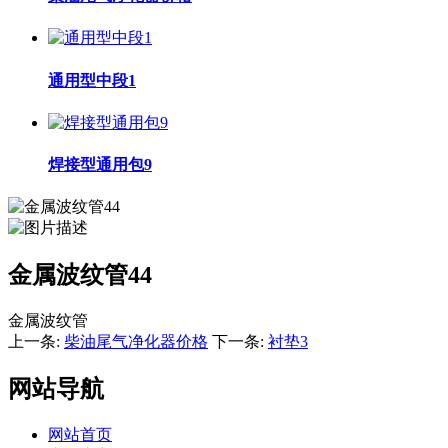
通用型中段1
焊接型通用包9
金属波纹管44
金属波纹管
上一条:
柴油尾气净化器价格
下一条:
衬垫3
网站导航
网站首页