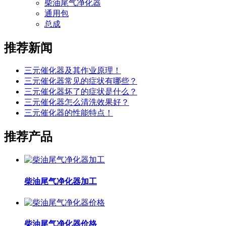
柴油尾气净化器
通用包
总成
推荐新闻
三元催化器及其作业原理！
三元催化器常见的症状有哪些？
三元催化器坏了的症状是什么？
三元催化器怎么清洗效果好？
三元催化器的性能特点！
推荐产品
柴油尾气净化器加工
柴油尾气净化器价格