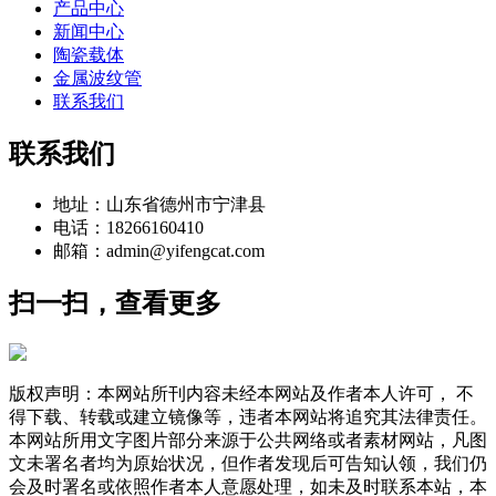
产品中心
新闻中心
陶瓷载体
金属波纹管
联系我们
联系我们
地址：山东省德州市宁津县
电话：18266160410
邮箱：admin@yifengcat.com
扫一扫，查看更多
版权声明：本网站所刊内容未经本网站及作者本人许可， 不
得下载、转载或建立镜像等，违者本网站将追究其法律责任。
本网站所用文字图片部分来源于公共网络或者素材网站，凡图
文未署名者均为原始状况，但作者发现后可告知认领，我们仍
会及时署名或依照作者本人意愿处理，如未及时联系本站，本