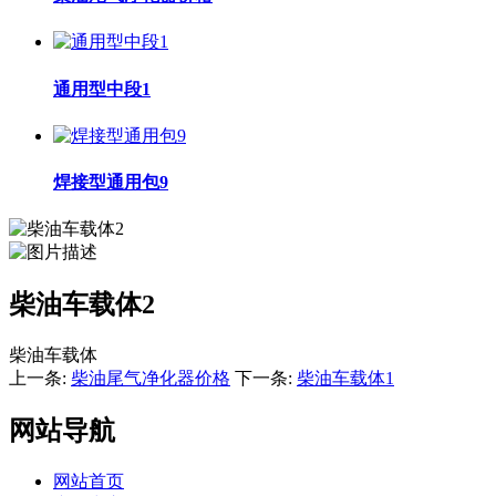
通用型中段1
焊接型通用包9
柴油车载体2
柴油车载体
上一条:
柴油尾气净化器价格
下一条:
柴油车载体1
网站导航
网站首页