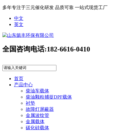
多年专注于三元催化研发 品质可靠 一站式现货工厂
中文
英文
全国咨询电话:
182-6616-0410
首页
产品中心
柴油车载体
柴油颗粒捕捉DPF载体
衬垫
故障灯屏蔽器
金属波纹管
金属载体
碳化硅载体